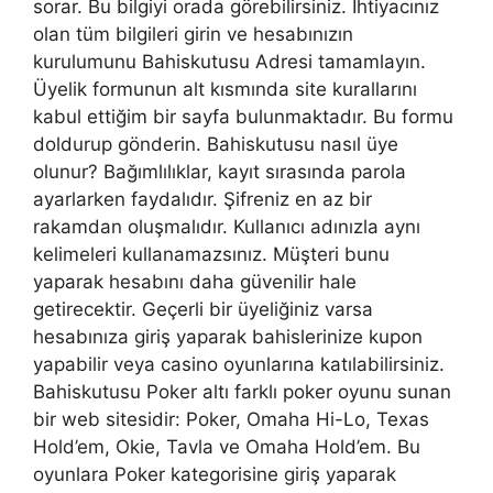
sorar. Bu bilgiyi orada görebilirsiniz. İhtiyacınız
olan tüm bilgileri girin ve hesabınızın
kurulumunu Bahiskutusu Adresi tamamlayın.
Üyelik formunun alt kısmında site kurallarını
kabul ettiğim bir sayfa bulunmaktadır. Bu formu
doldurup gönderin. Bahiskutusu nasıl üye
olunur? Bağımlılıklar, kayıt sırasında parola
ayarlarken faydalıdır. Şifreniz en az bir
rakamdan oluşmalıdır. Kullanıcı adınızla aynı
kelimeleri kullanamazsınız. Müşteri bunu
yaparak hesabını daha güvenilir hale
getirecektir. Geçerli bir üyeliğiniz varsa
hesabınıza giriş yaparak bahislerinize kupon
yapabilir veya casino oyunlarına katılabilirsiniz.
Bahiskutusu Poker altı farklı poker oyunu sunan
bir web sitesidir: Poker, Omaha Hi-Lo, Texas
Hold’em, Okie, Tavla ve Omaha Hold’em. Bu
oyunlara Poker kategorisine giriş yaparak