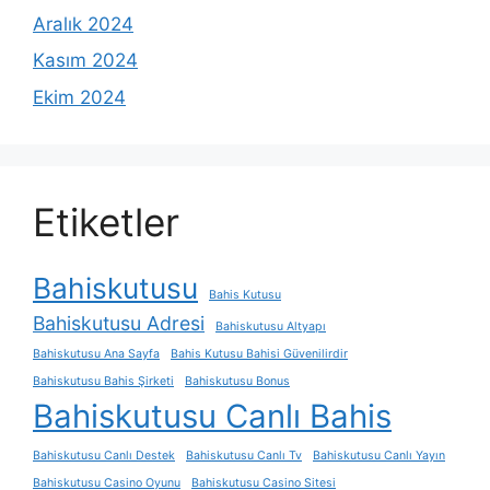
Aralık 2024
Kasım 2024
Ekim 2024
Etiketler
Bahiskutusu
Bahis Kutusu
Bahiskutusu Adresi
Bahiskutusu Altyapı
Bahiskutusu Ana Sayfa
Bahis Kutusu Bahisi Güvenilirdir
Bahiskutusu Bahis Şirketi
Bahiskutusu Bonus
Bahiskutusu Canlı Bahis
Bahiskutusu Canlı Destek
Bahiskutusu Canlı Tv
Bahiskutusu Canlı Yayın
Bahiskutusu Casino Oyunu
Bahiskutusu Casino Sitesi