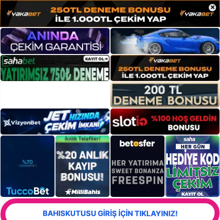
×
BAHISKUTUSU GİRİŞ İÇİN TIKLAYINIZ!