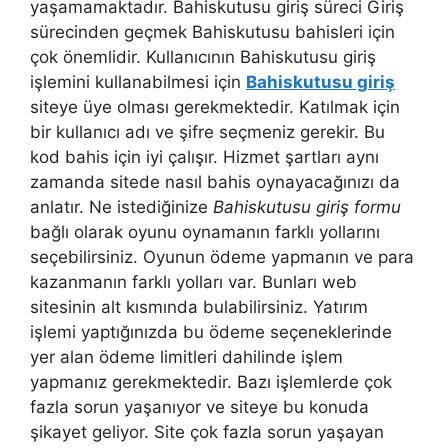
yaşamamaktadır. Bahiskutusu giriş süreci Giriş
sürecinden geçmek Bahiskutusu bahisleri için
çok önemlidir. Kullanıcının Bahiskutusu giriş
işlemini kullanabilmesi için
Bahiskutusu giriş
siteye üye olması gerekmektedir. Katılmak için
bir kullanıcı adı ve şifre seçmeniz gerekir. Bu
kod bahis için iyi çalışır. Hizmet şartları aynı
zamanda sitede nasıl bahis oynayacağınızı da
anlatır. Ne istediğinize
Bahiskutusu giriş formu
bağlı olarak oyunu oynamanın farklı yollarını
seçebilirsiniz. Oyunun ödeme yapmanın ve para
kazanmanın farklı yolları var. Bunları web
sitesinin alt kısmında bulabilirsiniz. Yatırım
işlemi yaptığınızda bu ödeme seçeneklerinde
yer alan ödeme limitleri dahilinde işlem
yapmanız gerekmektedir. Bazı işlemlerde çok
fazla sorun yaşanıyor ve siteye bu konuda
şikayet geliyor. Site çok fazla sorun yaşayan