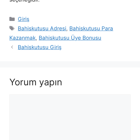
Kategoriler
Giriş
Etiketler
Bahiskutusu Adresi
,
Bahiskutusu Para
Kazanmak
,
Bahiskutusu Üye Bonusu
Bahiskutusu Giriş
Yorum yapın
Yorum