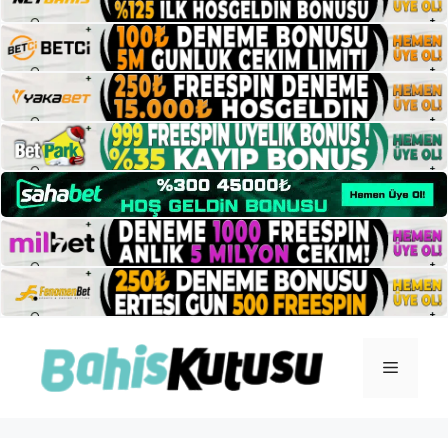
İçeriğe
atla
Menü