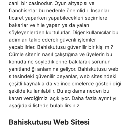
canlı bir casinodur. Oyun altyapısı ve
franchise’lar bu nedenle önemlidir. İnsanlar
ticaret yaparken yapabilecekleri seçimlere
bakarlar ve hile yapan ya da yalan
söyleyenlerden kurtulurlar. Diğer kullanıcılar bu
adımları takip ederek güvenli işlemler
yapabilirler. Bahiskutusu güvenilir bir kişi mi?
Cümle sitenin nasıl çalıştığına ve üyelerin bu
konuda ne söylediklerine bakılarak sorunun
yanıtlandığı anlamına geliyor. Bahiskutusu web
sitesindeki güvenilir beyanlar, web sitesindeki
çeşitli kaynaklarda ve incelemelerde gösterildiği
şekilde kullanılabilir. Bu açıklama neden bu
kararı verdiğimizi açıklıyor. Daha fazla ayrıntıyı
aşağıdaki listede bulabilirsiniz.
Bahiskutusu Web Sitesi