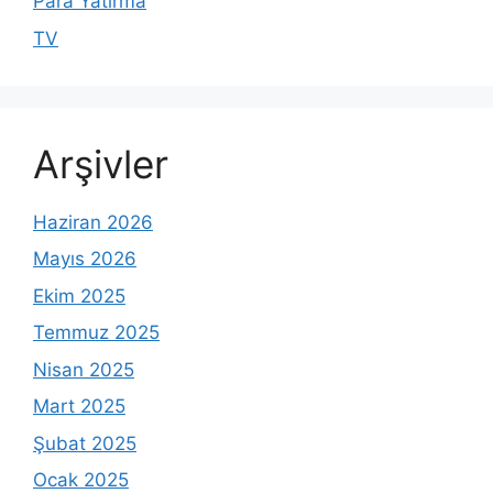
Para Yatırma
TV
Arşivler
Haziran 2026
Mayıs 2026
Ekim 2025
Temmuz 2025
Nisan 2025
Mart 2025
Şubat 2025
Ocak 2025