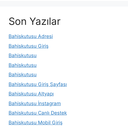
Son Yazılar
Bahiskutusu Adresi
Bahiskutusu Giriş
Bahiskutusu
Bahiskutusu
Bahiskutusu
Bahiskutusu Giriş Sayfası
Bahiskutusu Altyapı
Bahiskutusu İnstagram
Bahiskutusu Canlı Destek
Bahiskutusu Mobil Giriş