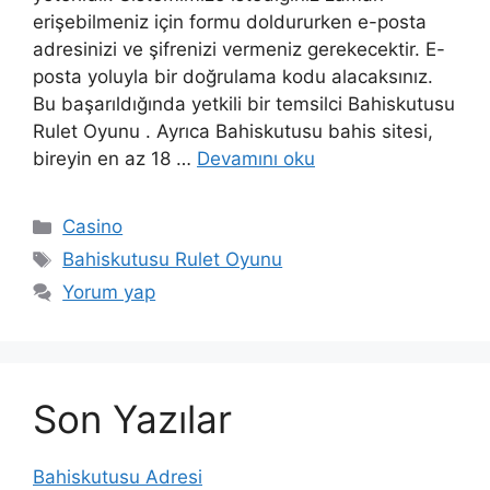
erişebilmeniz için formu doldururken e-posta
adresinizi ve şifrenizi vermeniz gerekecektir. E-
posta yoluyla bir doğrulama kodu alacaksınız.
Bu başarıldığında yetkili bir temsilci Bahiskutusu
Rulet Oyunu . Ayrıca Bahiskutusu bahis sitesi,
bireyin en az 18 …
Devamını oku
Kategoriler
Casino
Etiketler
Bahiskutusu Rulet Oyunu
Yorum yap
Son Yazılar
Bahiskutusu Adresi