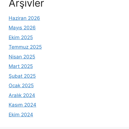
Arşivler
Haziran 2026
Mayıs 2026
Ekim 2025
Temmuz 2025
Nisan 2025
Mart 2025
Şubat 2025
Ocak 2025
Aralık 2024
Kasım 2024
Ekim 2024