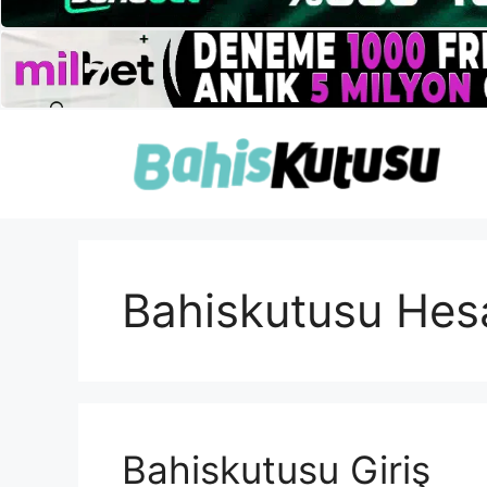
İçeriğe
atla
Bahiskutusu He
Bahiskutusu Giriş