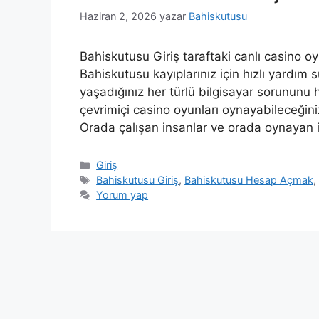
Haziran 2, 2026
yazar
Bahiskutusu
Bahiskutusu Giriş taraftaki canlı casino oyu
Bahiskutusu kayıplarınız için hızlı yardım
yaşadığınız her türlü bilgisayar sorununu 
çevrimiçi casino oyunları oynayabileceğiniz
Orada çalışan insanlar ve orada oynayan i
Kategoriler
Giriş
Etiketler
Bahiskutusu Giriş
,
Bahiskutusu Hesap Açmak
Yorum yap