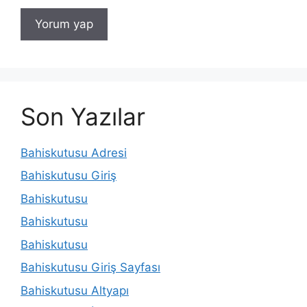
Son Yazılar
Bahiskutusu Adresi
Bahiskutusu Giriş
Bahiskutusu
Bahiskutusu
Bahiskutusu
Bahiskutusu Giriş Sayfası
Bahiskutusu Altyapı