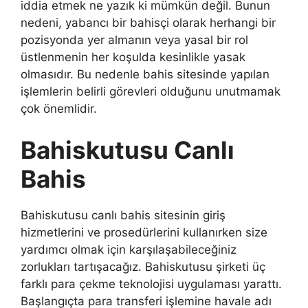
iddia etmek ne yazık ki mümkün değil. Bunun
nedeni, yabancı bir bahisçi olarak herhangi bir
pozisyonda yer almanın veya yasal bir rol
üstlenmenin her koşulda kesinlikle yasak
olmasıdır. Bu nedenle bahis sitesinde yapılan
işlemlerin belirli görevleri olduğunu unutmamak
çok önemlidir.
Bahiskutusu Canlı
Bahis
Bahiskutusu canlı bahis sitesinin giriş
hizmetlerini ve prosedürlerini kullanırken size
yardımcı olmak için karşılaşabileceğiniz
zorlukları tartışacağız. Bahiskutusu şirketi üç
farklı para çekme teknolojisi uygulaması yarattı.
Başlangıçta para transferi işlemine havale adı