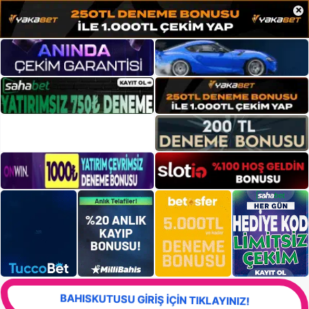
×
BAHISKUTUSU GİRİŞ İÇİN TIKLAYINIZ!