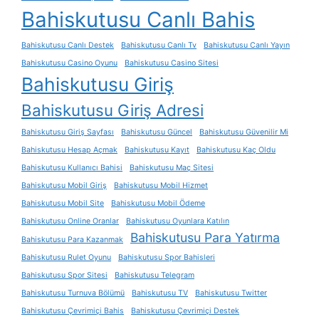
Bahiskutusu Canlı Bahis
Bahiskutusu Canlı Destek
Bahiskutusu Canlı Tv
Bahiskutusu Canlı Yayın
Bahiskutusu Casino Oyunu
Bahiskutusu Casino Sitesi
Bahiskutusu Giriş
Bahiskutusu Giriş Adresi
Bahiskutusu Giriş Sayfası
Bahiskutusu Güncel
Bahiskutusu Güvenilir Mi
Bahiskutusu Hesap Açmak
Bahiskutusu Kayıt
Bahiskutusu Kaç Oldu
Bahiskutusu Kullanıcı Bahisi
Bahiskutusu Maç Sitesi
Bahiskutusu Mobil Giriş
Bahiskutusu Mobil Hizmet
Bahiskutusu Mobil Site
Bahiskutusu Mobil Ödeme
Bahiskutusu Online Oranlar
Bahiskutusu Oyunlara Katılın
Bahiskutusu Para Yatırma
Bahiskutusu Para Kazanmak
Bahiskutusu Rulet Oyunu
Bahiskutusu Spor Bahisleri
Bahiskutusu Spor Sitesi
Bahiskutusu Telegram
Bahiskutusu Turnuva Bölümü
Bahiskutusu TV
Bahiskutusu Twitter
Bahiskutusu Çevrimiçi Bahis
Bahiskutusu Çevrimiçi Destek