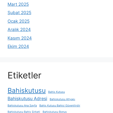
Mart 2025
Şubat 2025
Ocak 2025
Aralık 2024
Kasım 2024
Ekim 2024
Etiketler
Bahiskutusu
Bahis Kutusu
Bahiskutusu Adresi
Bahiskutusu Altyapı
Bahiskutusu Ana Sayfa
Bahis Kutusu Bahisi Güvenilirdir
Bahiskutusu Bahis Şirketi
Bahiskutusu Bonus